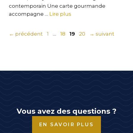
contemporain Une carte gourmande
accompagne …
Lire plus
Page
Page
Page
Page
←
précédent
1
…
18
19
20
→
suivant
Vous avez des questions ?
EN SAVOIR PLUS