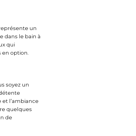
i représente un
e dans le bain à
ux qui
 en option.
us soyez un
détente
e et l’ambiance
aire quelques
on de