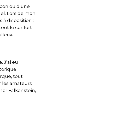
lcon ou d’une
el. Lors de mon
à disposition :
 tout le confort
lleux.
. J’ai eu
storique
arqué, tout
r les amateurs
her Falkenstein,