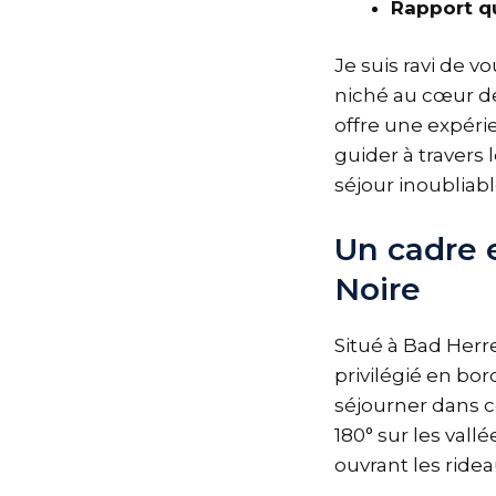
Rapport qu
Je suis ravi de vo
niché au cœur de
offre une expéri
guider à travers 
séjour inoubliabl
Un cadre 
Noire
Situé à Bad Her
privilégié en bor
séjourner dans c
180° sur les vall
ouvrant les ride