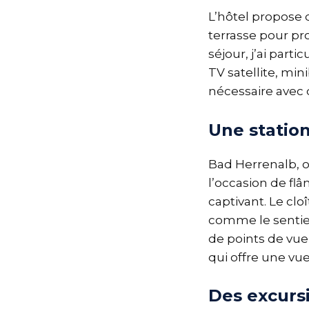
L’hôtel propose
terrasse pour pr
séjour, j’ai par
TV satellite, mini
nécessaire avec d
Une station
Bad Herrenalb, où
l’occasion de fl
captivant. Le clo
comme le sentie
de points de vue
qui offre une vu
Des excurs