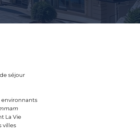
de séjour
s environnants
 hammam
t La Vie
 villes