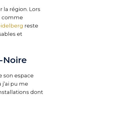
la région. Lors
tes comme
idelberg
reste
sables et
-Noire
e son espace
 j’ai pu me
stallations dont