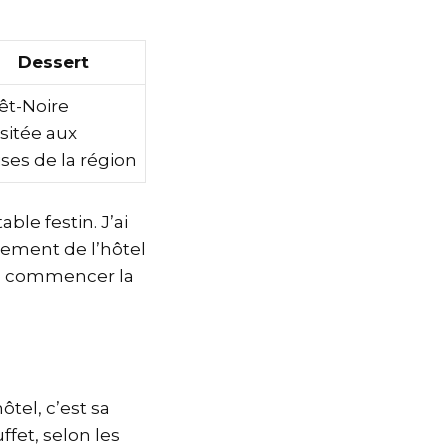
Dessert
êt-Noire
isitée aux
ises de la région
ble festin. J’ai
gement de l’hôtel
de commencer la
tel, c’est sa
ffet, selon les