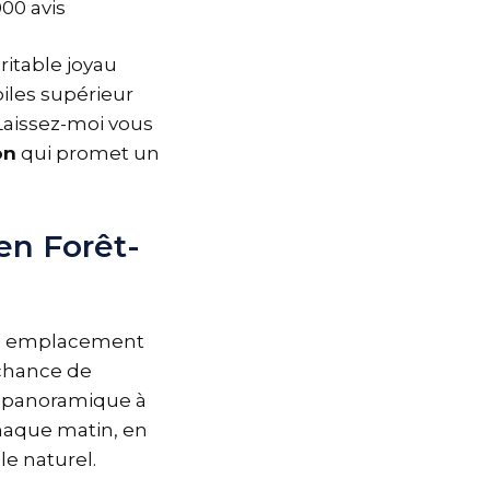
000 avis
éritable joyau
iles supérieur
 Laissez-moi vous
on
qui promet un
en Forêt-
’un emplacement
 chance de
e panoramique à
 Chaque matin, en
le naturel.