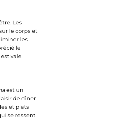
être. Les
sur le corps et
liminer les
récié le
estivale.
n
ma
est un
laisir de dîner
es et plats
qui se ressent