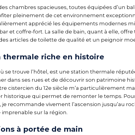
 des chambres spacieuses, toutes équipées d’un ba
ofiter pleinement de cet environnement exceptionn
ticulièrement apprécié les équipements modernes mis 
bar et coffre-fort. La salle de bain, quant à elle, offre
es articles de toilette de qualité et un peignoir moe
 thermale riche en histoire
 se trouve l’hôtel, est une station thermale réputée
âner dans ses rues et de découvrir son patrimoine hi
ître cistercien du 12e siècle m’a particulièrement m
r historique qui permet de remonter le temps. Pou
, je recommande vivement l’ascension jusqu’au roc
e imprenable sur la région.
ions à portée de main