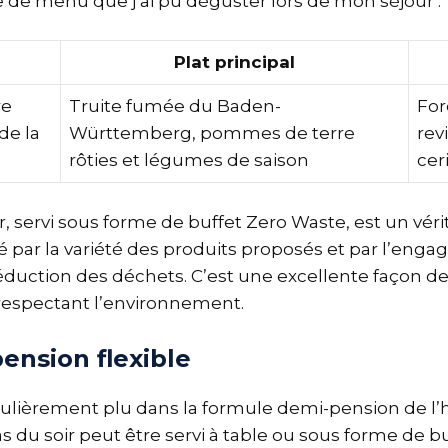
 de menu que j’ai pu déguster lors de mon séjour :
Plat principal
re
Truite fumée du Baden-
For
de la
Württemberg, pommes de terre
rev
rôties et légumes de saison
cer
, servi sous forme de buffet Zero Waste, est un vérita
 par la variété des produits proposés et par l’enga
réduction des déchets. C’est une excellente façon 
respectant l’environnement.
ension flexible
culièrement plu dans la formule demi-pension de l’hô
epas du soir peut être servi à table ou sous forme de bu