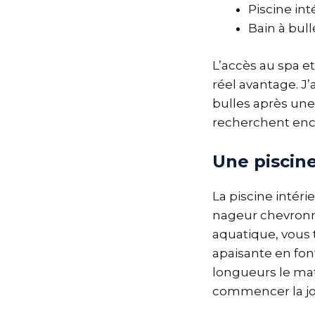
Piscine in
Bain à bul
L’accès au spa et
réel avantage. J
bulles après une
recherchent enco
Une piscine
La piscine intér
nageur chevronn
aquatique, vous 
apaisante en font
longueurs le mat
commencer la jo