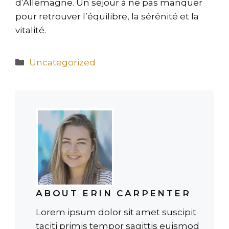
d’Allemagne. Un séjour à ne pas manquer
pour retrouver l’équilibre, la sérénité et la
vitalité.
Catégories
Uncategorized
ABOUT ERIN CARPENTER
Lorem ipsum dolor sit amet suscipit
taciti primis tempor sagittis euismod