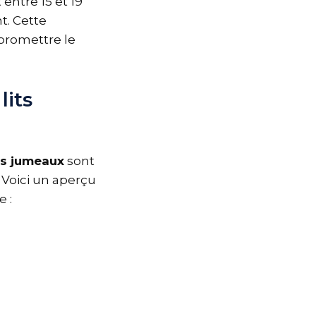
entre 15 et 19
t. Cette
promettre le
lits
ts jumeaux
sont
 Voici un aperçu
 :