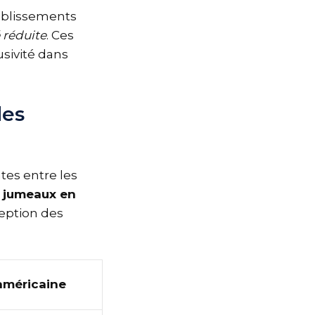
tablissements
 réduite
. Ces
sivité dans
des
tes entre les
s jumeaux en
ception des
américaine