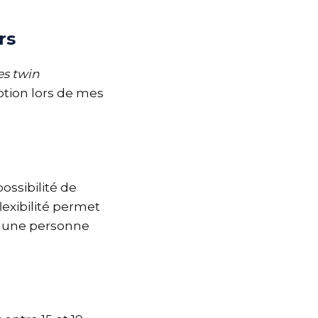
rs
s twin
ption lors de mes
ossibilité de
flexibilité permet
u une personne