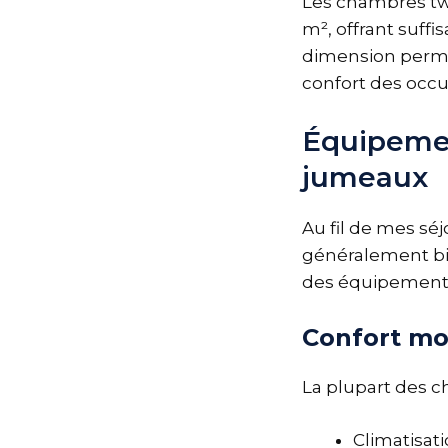
Les chambres twi
m², offrant suf
dimension perme
confort des occu
Équipemen
jumeaux
Au fil de mes séj
généralement bie
des équipements 
Confort mo
La plupart des ch
Climatisat