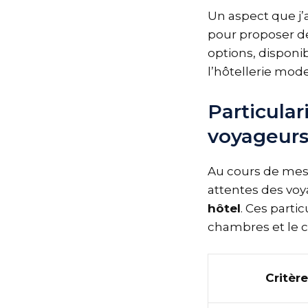
Un aspect que j’
pour proposer 
options, disponi
l’hôtellerie mod
Particular
voyageur
Au cours de mes 
attentes des vo
hôtel
. Ces parti
chambres et le ch
Critère