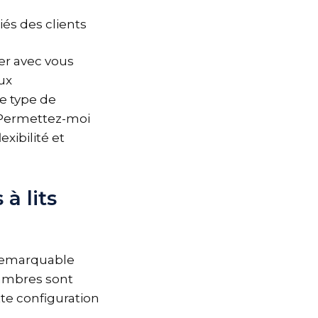
és des clients
ger avec vous
ux
ce type de
. Permettez-moi
exibilité et
à lits
é remarquable
hambres sont
te configuration