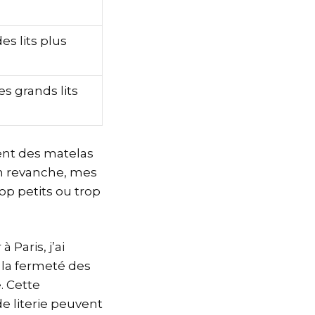
s lits plus
s grands lits
ent des matelas
n revanche, mes
op petits ou trop
 Paris, j’ai
 la fermeté des
. Cette
de literie peuvent