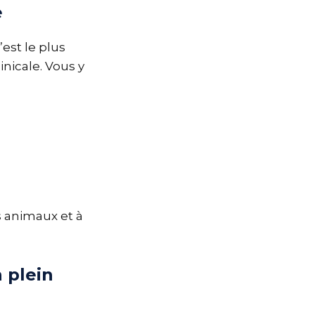
e
’est le plus
nicale. Vous y
s animaux et à
 plein