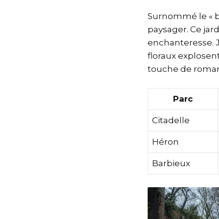
Surnommé le « bea
paysager. Ce jar
enchanteresse. J
floraux explosent
touche de roman
Parc
Citadelle
Héron
Barbieux