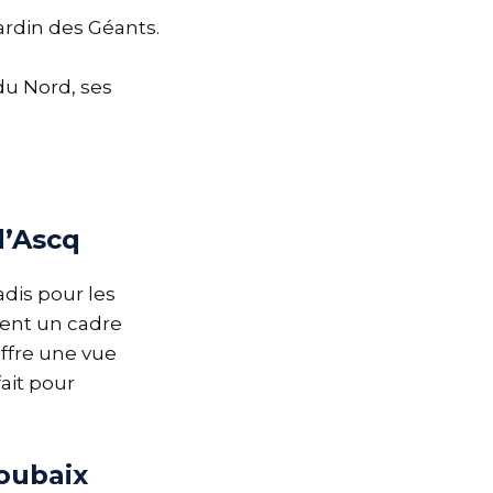
jardin des Géants.
du Nord, ses
d’Ascq
adis pour les
rent un cadre
offre une vue
fait pour
Roubaix