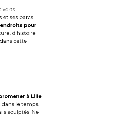
s verts
s et ses parcs
 endroits pour
re, d’histoire
dans cette
promener à Lille
.
t dans le temps.
ails sculptés. Ne