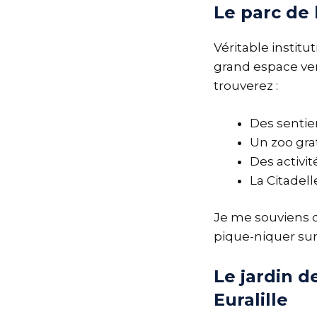
Le parc de 
Véritable institut
grand espace ver
trouverez :
Des senti
Un zoo gra
Des activi
La Citadel
Je me souviens d
pique-niquer sur
Le jardin d
Euralille