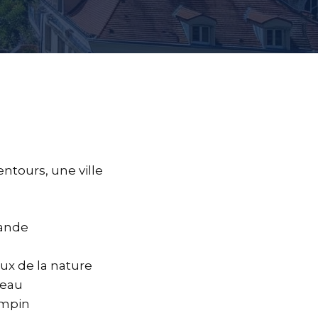
entours, une ville
mande
ux de la nature
’eau
empin