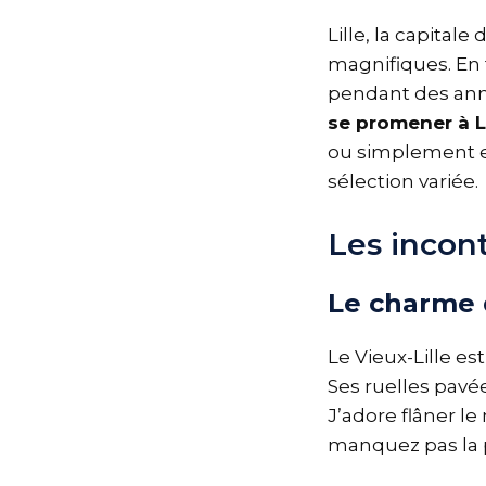
Lille, la capital
magnifiques. En t
pendant des anné
se promener à Li
ou simplement e
sélection variée.
Les incont
Le charme d
Le Vieux-Lille es
Ses ruelles pavé
J’adore flâner le
manquez pas la pl