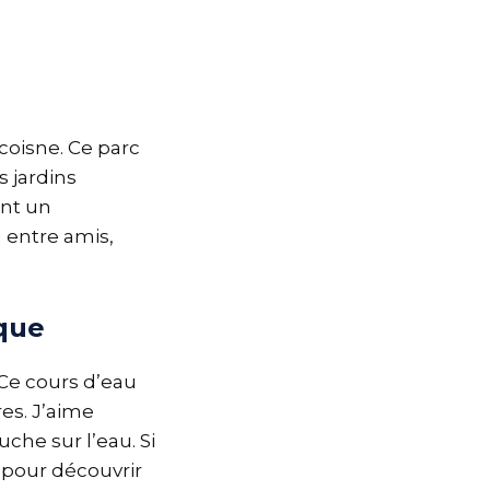
coisne. Ce parc
s jardins
ant un
u entre amis,
ique
 Ce cours d’eau
res. J’aime
che sur l’eau. Si
 pour découvrir