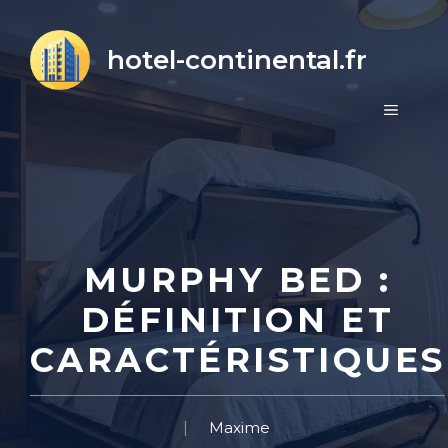
Aller
au
hotel-continental.fr
contenu
MENU
MURPHY BED :
DÉFINITION ET
CARACTÉRISTIQUES
Maxime