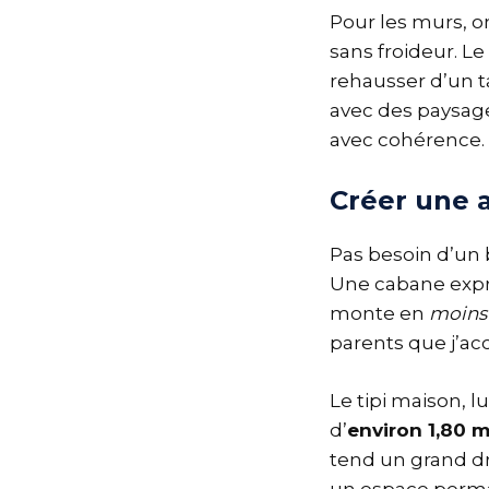
Pour les murs, on
sans froideur. Le 
rehausser d’un ta
avec des paysage
avec cohérence.
Créer une 
Pas besoin d’un
Une cabane expre
monte en
moins
parents que j’ac
Le tipi maison, 
d’
environ 1,80 
tend un grand d
un espace perma