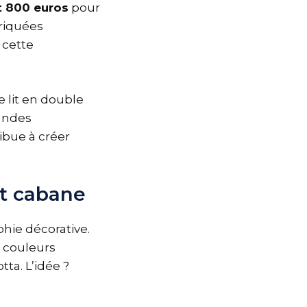
t 800 euros
pour
briquées
 cette
de lit en double
landes
ibue à créer
it cabane
hie décorative.
s couleurs
tta. L’idée ?