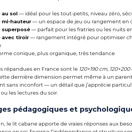
 au sol
— idéal pour les tout-petits, niveau zéro, sé
e mi-hauteur
— un espace de jeu ou rangement en 
e superposé
— parfait pour les fratries ou les nuits 
 avec tiroir
— rangement intégré pour optimiser c
e
orme conique, plus organique, très tendance
plus répandues en France sont le
120×190 cm, 120×200
Cette dernière dimension permet même à un parent 
nt sans inconfort — un détail que j’apprécie partic
 ou les lectures du soir.
ges pédagogiques et psychologiqu
, le lit cabane apporte de vraies réponses aux besoin
ance en soi, favorise l’indépendance et structure so