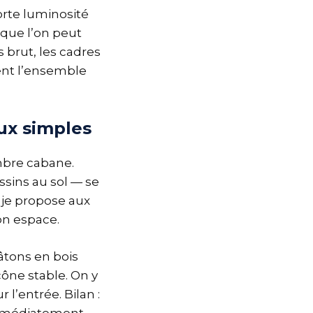
orte luminosité
, que l’on peut
 brut, les cadres
ent l’ensemble
ux simples
mbre cabane.
sins au sol — se
e je propose aux
on espace.
bâtons en bois
ône stable. On y
 l’entrée. Bilan :
immédiatement.