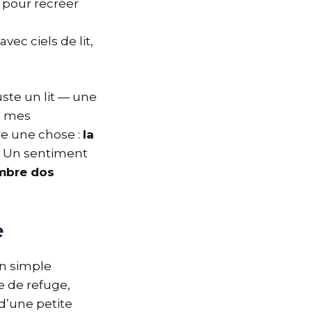
s pour recréer
ec ciels de lit,
uste un lit — une
de mes
re une chose :
la
. Un sentiment
mbre dos
e
un simple
e de refuge,
 d’une petite