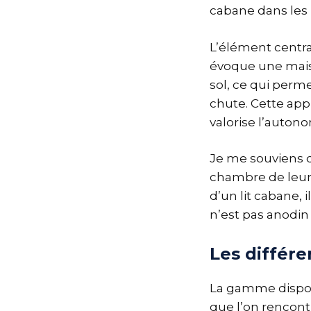
cabane dans les 
L’élément centra
évoque une maiso
sol, ce qui perme
chute. Cette app
valorise l’autono
Je me souviens 
chambre de leur f
d’un lit cabane, 
n’est pas anodin 
Les différe
La gamme disponib
que l’on rencontr