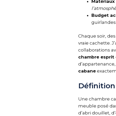
Matériaux 
l’atmosphè
Budget ac
guirlandes
Chaque soir, des
vraie cachette. J
collaborations a
chambre esprit
d’appartenance, 
cabane
exacteme
Définitio
Une chambre cab
meuble posé dans
d’abri douillet, 