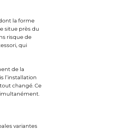
dont la forme
e situe près du
ans risque de
essori, qui
ent de la
 l’installation
a tout changé. Ce
imultanément.
pales variantes