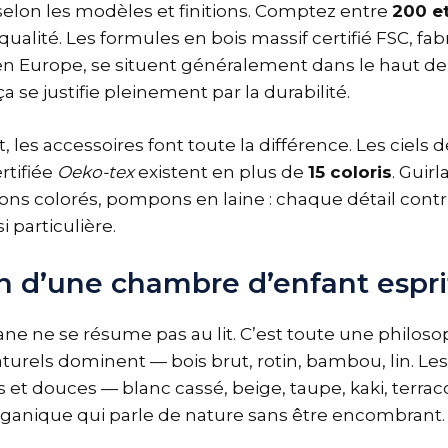
selon les modèles et finitions. Comptez entre
200 e
qualité. Les formules en bois massif certifié FSC, fa
n Europe, se situent généralement dans le haut de
a se justifie pleinement par la durabilité.
it, les accessoires font toute la différence. Les ciels 
rtifiée
Oeko-tex
existent en plus de
15 coloris
. Guir
ons colorés, pompons en laine : chaque détail contr
 particulière.
n d’une chambre d’enfant espr
e ne se résume pas au lit. C’est toute une philosop
turels dominent — bois brut, rotin, bambou, lin. Le
 et douces — blanc cassé, beige, taupe, kaki, terraco
rganique qui parle de nature sans être encombrant.