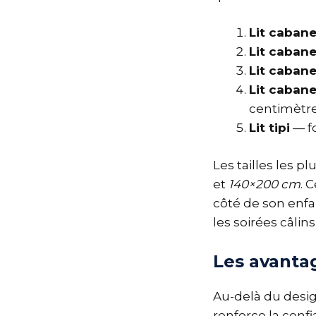
Lit cabane
Lit caban
Lit caban
Lit cabane
centimètr
Lit tipi
— f
Les tailles les 
et
140×200 cm
. 
côté de son enfa
les soirées câlins
Les avanta
Au-delà du design
renforce la confi