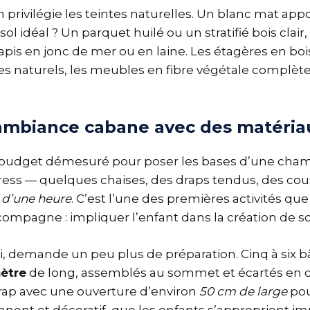
 privilégie les teintes naturelles. Un blanc mat app
sol idéal ? Un parquet huilé ou un stratifié bois clair
pis en jonc de mer ou en laine. Les étagères en bois
s naturels, les meubles en fibre végétale complèt
ambiance cabane avec des matéria
 budget démesuré pour poser les bases d’une cha
ss — quelques chaises, des draps tendus, des cous
 d’une heure
. C’est l’une des premières activités qu
compagne : impliquer l’enfant dans la création de s
lui, demande un peu plus de préparation. Cinq à six 
mètre
de long, assemblés au sommet et écartés en c
rap avec une ouverture d’environ
50 cm de large
pour
nent et décoratif, que les enfants s’approprient 