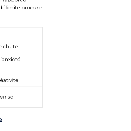
 délimité procure
e chute
l’anxiété
éativité
en soi
e