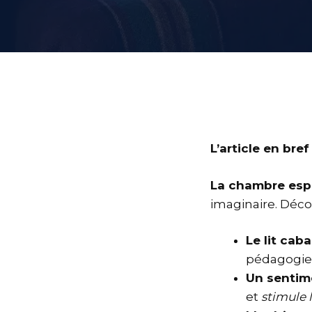
L’article en bref
La chambre espr
imaginaire. Décou
Le lit cab
pédagogie 
Un sentim
et
stimule 