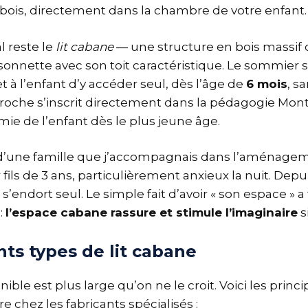
bois, directement dans la chambre de votre enfant.
l reste le
lit cabane
— une structure en bois massif 
nnette avec son toit caractéristique. Le sommier s
t à l’enfant d’y accéder seul, dès l’âge de
6 mois
, s
roche s’inscrit directement dans la pédagogie Mont
mie de l’enfant dès le plus jeune âge.
d’une famille que j’accompagnais dans l’aménagem
ils de 3 ans, particulièrement anxieux la nuit. Depuis
il s’endort seul. Le simple fait d’avoir « son espace » 
:
l’espace cabane rassure et stimule l’imaginaire
s
nts types de lit cabane
le est plus large qu’on ne le croit. Voici les princi
e chez les fabricants spécialisés :