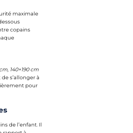
curité maximale
dessous
entre copains
haque
 cm, 140×190 cm
de s’allonger à
ulièrement pour
es
s de l’enfant. Il
n rapport à