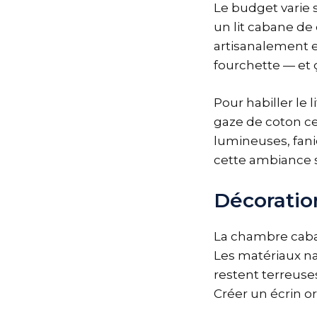
Le budget varie 
un lit cabane de 
artisanalement e
fourchette — et ç
Pour habiller le l
gaze de coton ce
lumineuses, fani
cette ambiance si
Décoratio
La chambre caban
Les matériaux na
restent terreuses
Créer un écrin o