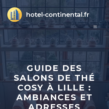
Aller
au
hotel-continental.fr
contenu
MENU
GUIDE DES
SALONS DE THÉ
COSY À LILLE :
AMBIANCES ET
ADRESSES