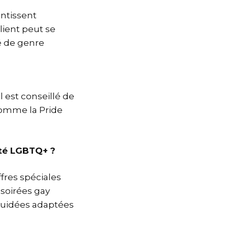
antissent
ient peut se
té de genre
l est conseillé de
comme la Pride
uté LGBTQ+ ?
fres spéciales
soirées gay
 guidées adaptées