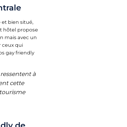
ntrale
et bien situé,
cet hôtel propose
on mais avec un
r ceux qui
bs gay friendly
e ressentent à
ent cette
 tourisme
ndly de