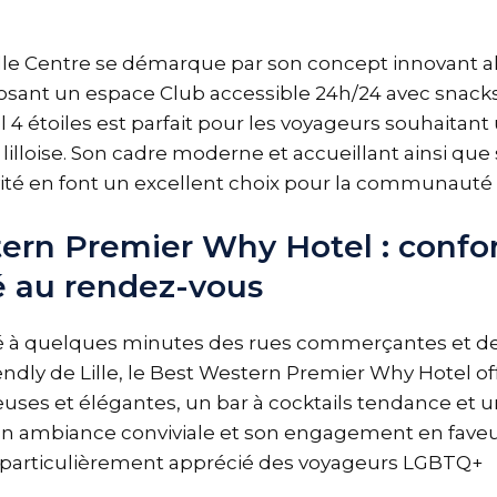
lle Centre se démarque par son concept innovant al
oposant un espace Club accessible 24h/24 avec snacks
el 4 étoiles est parfait pour les voyageurs souhaita
e lilloise. Son cadre moderne et accueillant ainsi qu
ivité en font un excellent choix pour la communaut
ern Premier Why Hotel : confor
 au rendez-vous
é à quelques minutes des rues commerçantes et des
endly de Lille, le Best Western Premier Why Hotel of
ses et élégantes, un bar à cocktails tendance et u
on ambiance conviviale et son engagement en faveur
l particulièrement apprécié des voyageurs LGBTQ+