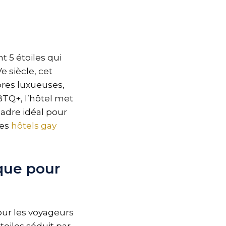
t 5 étoiles qui
e siècle, cet
bres luxueuses,
BTQ+, l’hôtel met
adre idéal pour
les
hôtels gay
que pour
our les voyageurs
toiles séduit par