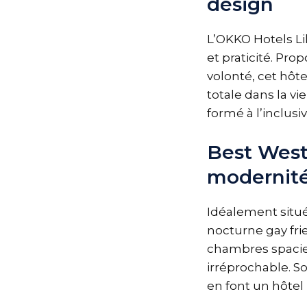
design
L’OKKO Hotels Li
et praticité. Pr
volonté, cet hôt
totale dans la vi
formé à l’inclus
Best West
modernité
Idéalement situ
nocturne gay fri
chambres spacieu
irréprochable. S
en font un hôte