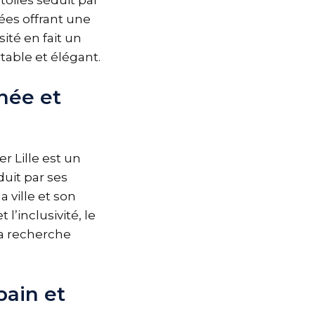
ées offrant une
ité en fait un
able et élégant.
hée et
r Lille est un
duit par ses
ville et son
l’inclusivité, le
la recherche
bain et