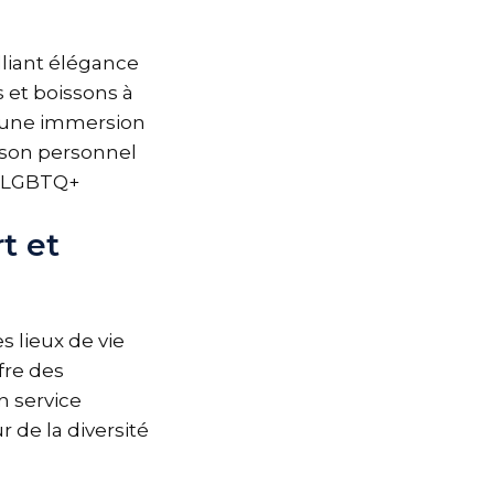
liant élégance
 et boissons à
nt une immersion
e son personnel
é LGBTQ+
t et
 lieux de vie
fre des
n service
 de la diversité