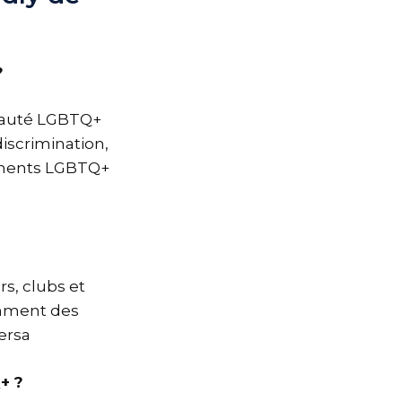
?
unauté LGBTQ+
discrimination,
nements LGBTQ+
rs, clubs et
mment des
ersa
+ ?