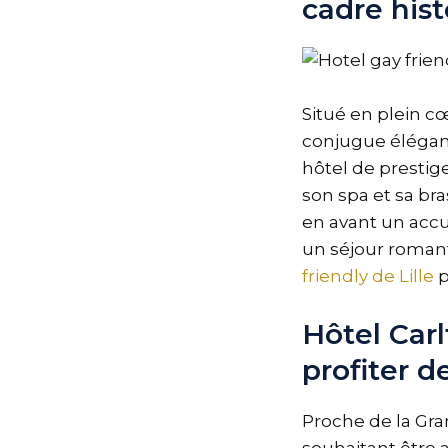
cadre his
Situé en plein cœ
conjugue éléganc
hôtel de prestig
son spa et sa br
en avant un accu
un séjour roman
friendly de Lille
p
Hôtel Car
profiter de
Proche de la Gra
souhaitant être a