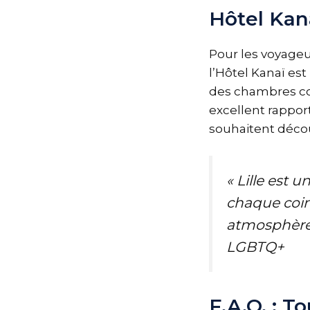
Hôtel Kana
Pour les voyageu
l’Hôtel Kanaï est
des chambres con
excellent rapport
souhaitent découv
« Lille est u
chaque coin 
atmosphère 
LGBTQ+
F.A.Q. : T