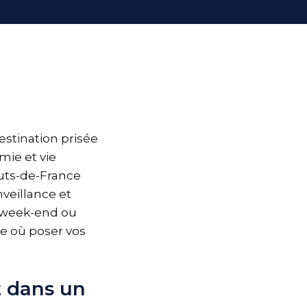
estination prisée
mie et vie
auts-de-France
veillance et
n week-end ou
le où poser vos
t dans un