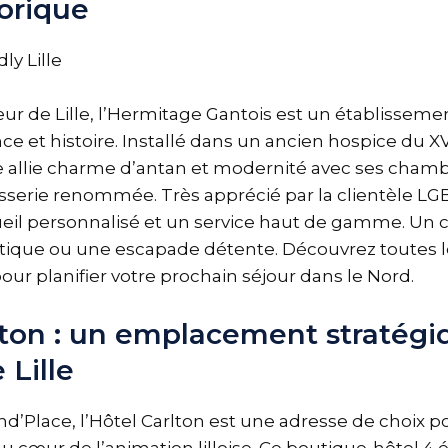
torique
ur de Lille, l’Hermitage Gantois est un établissemen
e et histoire. Installé dans un ancien hospice du XV
e allie charme d’antan et modernité avec ses cham
asserie renommée. Très apprécié par la clientèle LG
eil personnalisé et un service haut de gamme. Un c
tique ou une escapade détente. Découvrez toutes 
our planifier votre prochain séjour dans le Nord.
lton : un emplacement stratégi
 Lille
nd’Place, l’Hôtel Carlton est une adresse de choix p
u cœur de l’animation lilloise. Ce boutique-hôtel 4 é